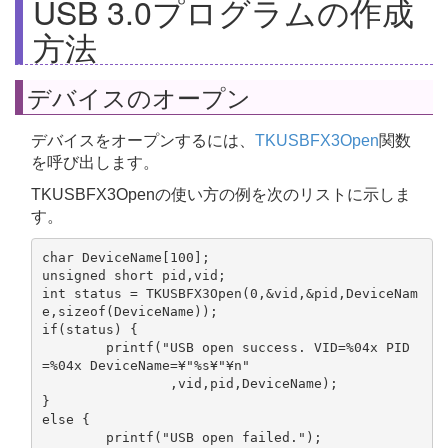
USB 3.0プログラムの作成
方法
デバイスのオープン
デバイスをオープンするには、
TKUSBFX3Open
関数
を呼び出します。
TKUSBFX3Openの使い方の例を次のリストに示しま
す。
char DeviceName[100];

unsigned short pid,vid;

int status = TKUSBFX3Open(0,&vid,&pid,DeviceNam
e,sizeof(DeviceName));

if(status) {

	printf("USB open success. VID=%04x PID
=%04x DeviceName=¥"%s¥"¥n"

		,vid,pid,DeviceName);

}

else {

	printf("USB open failed.");
