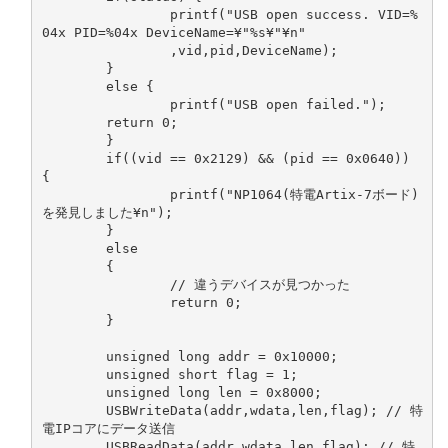
		printf("USB open success. VID=%
04x PID=%04x DeviceName=¥"%s¥"¥n"

		,vid,pid,DeviceName);

	}

	else {

		printf("USB open failed.");

	return 0;

	}

	if((vid == 0x2129) && (pid == 0x0640)) 
{

		printf("NP1064(特電Artix-7ボード)
を発見しました¥n");

	}

	else

	{

		// 違うデバイスが見つかった

		return 0;

	}

	unsigned long addr = 0x10000;

	unsigned short flag = 1;

	unsigned long len = 0x8000;

	USBWriteData(addr,wdata,len,flag); // 特
電IPコアにデータ送信

	USBReadData(addr,wdata,len,flag); // 特