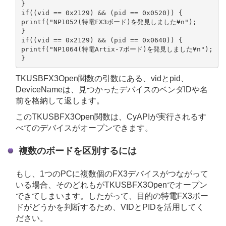
}

if((vid == 0x2129) && (pid == 0x0520)) {

printf("NP1052(特電FX3ボード)を発見しました¥n");

}

if((vid == 0x2129) && (pid == 0x0640)) {

printf("NP1064(特電Artix-7ボード)を発見しました¥n");

TKUSBFX3Open関数の引数にある、vidとpid、
DeviceNameは、見つかったデバイスのベンダIDや名
前を格納して返します。
このTKUSBFX3Open関数は、CyAPIが実行されるす
べてのデバイスがオープンできます。
複数のボードを区別するには
もし、1つのPCに複数個のFX3デバイスがつながって
いる場合、そのどれもがTKUSBFX3Openでオープン
できてしまいます。したがって、目的の特電FX3ボー
ドがどうかを判断するため、VIDとPIDを活用してく
ださい。