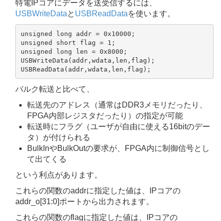
特電IPコアにデータを送受信するには、
USBWriteData
と
USBReadData
を使います。
unsigned long addr = 0x10000;

unsigned short flag = 1;

unsigned long len = 0x8000;

USBWriteData(addr,wdata,len,flag);

バルク転送と比べて、
転送先のアドレス（通常はDDR3メモリだったり、
FPGA内部レジスタだったり）の指定が可能
転送時にフラグ（ユーザが自由に使える16bitのデー
タ）が付けられる
BulkInやBulkOutの要求が、FPGA内に制御信号とし
て出てくる
という利点があります。
これらの関数のaddrに指定した値は、IPコアの
addr_o[31:0]ポートから出力されます。
これらの関数のflagに指定した値は、IPコアの