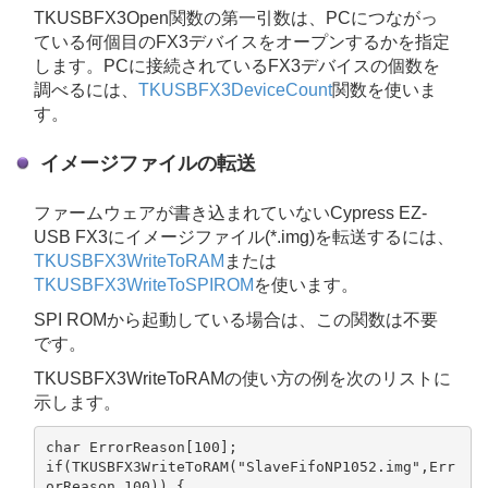
TKUSBFX3Open関数の第一引数は、PCにつながっ
ている何個目のFX3デバイスをオープンするかを指定
します。PCに接続されているFX3デバイスの個数を
調べるには、
TKUSBFX3DeviceCount
関数を使いま
す。
イメージファイルの転送
ファームウェアが書き込まれていないCypress EZ-
USB FX3にイメージファイル(*.img)を転送するには、
TKUSBFX3WriteToRAM
または
TKUSBFX3WriteToSPIROM
を使います。
SPI ROMから起動している場合は、この関数は不要
です。
TKUSBFX3WriteToRAMの使い方の例を次のリストに
示します。
char ErrorReason[100];

if(TKUSBFX3WriteToRAM("SlaveFifoNP1052.img",Err
orReason,100)) {
