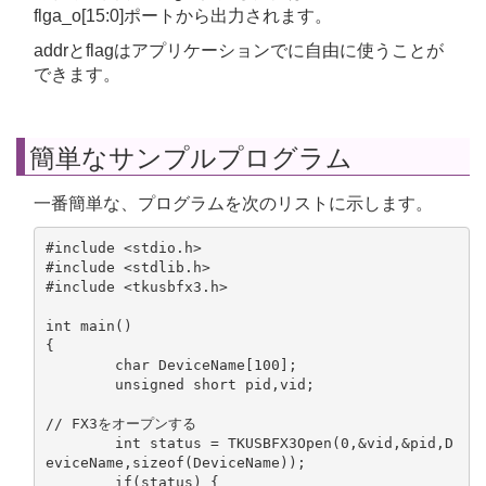
flga_o[15:0]ポートから出力されます。
addrとflagはアプリケーションでに自由に使うことが
できます。
簡単なサンプルプログラム
一番簡単な、プログラムを次のリストに示します。
#include <stdio.h>

#include <stdlib.h>

#include <tkusbfx3.h>

int main()

{

	char DeviceName[100];

	unsigned short pid,vid;

// FX3をオープンする

	int status = TKUSBFX3Open(0,&vid,&pid,D
eviceName,sizeof(DeviceName));

	if(status) {
