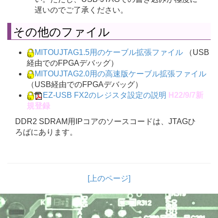
遅いのでご了承ください。
その他のファイル
MITOUJTAG1.5用のケーブル拡張ファイル
（USB
経由でのFPGAデバッグ）
MITOUJTAG2.0用の高速版ケーブル拡張ファイル
（USB経由でのFPGAデバッグ）
EZ-USB FX2のレジスタ設定の説明
H22/9/7新
規登録
DDR2 SDRAM用IPコアのソースコードは、JTAGひ
ろばにあります。
[上のページ]