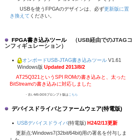
USBを使うFPGAのデザインは、必ず
更新版に置
き換えて
ください。
FPGA書き込みツール
（USB経由でのJTAGコ
ンフィギュレーション）
オンボードUSB-JTAG書き込みツール
V1.61
Windows版
Updated 2013/8/2
AT25Q321というSPI ROMの書き込みと、太った
BitStreamの書き込みに対応しました
・古いMS-DOSプロンプト版は
こちら
デバイスドライバとファームウェア(特電版)
USBデバイスドライバ
(特電版)
H24/2/13更新
更新点:Windows7(32bit/64bit)用の署名を付与しま
した。