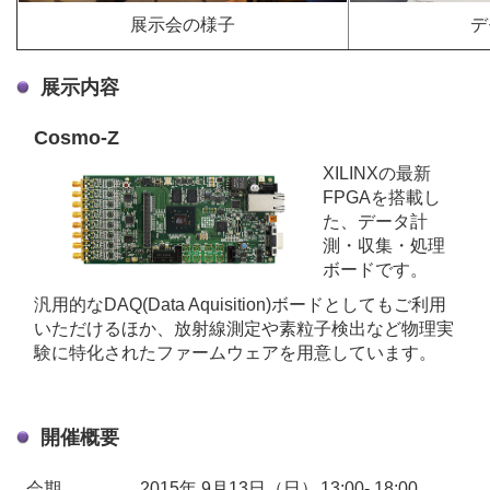
展示会の様子
デ
展示内容
Cosmo-Z
XILINXの最新
FPGAを搭載し
た、データ計
測・収集・処理
ボードです。
汎用的なDAQ(Data Aquisition)ボードとしてもご利用
いただけるほか、放射線測定や素粒子検出など物理実
験に特化されたファームウェアを用意しています。
開催概要
会期
2015年 9月13日（日）
13:00- 18:00