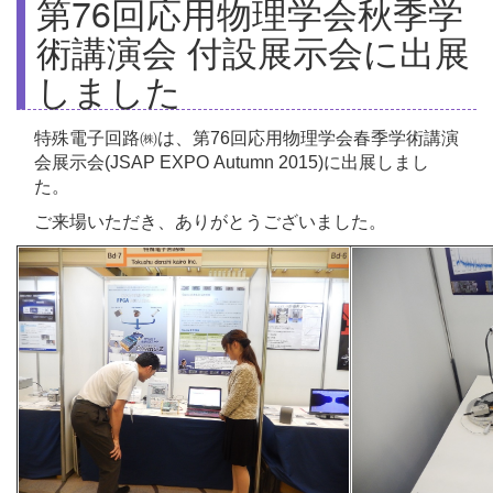
第76回応用物理学会秋季学
術講演会 付設展示会に出展
しました
特殊電子回路㈱は、第76回応用物理学会春季学術講演
会展示会(JSAP EXPO Autumn 2015)に出展しまし
た。
ご来場いただき、ありがとうございました。