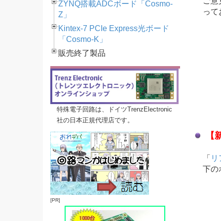
ご意
ZYNQ搭載ADCボード「Cosmo-
って
Z」
Kintex-7 PCIe Express光ボード
「Cosmo-K」
販売終了製品
特殊電子回路は、ドイツTrenzElectronic
社の日本正規代理店です。
【
「
リ
下の
[PR]