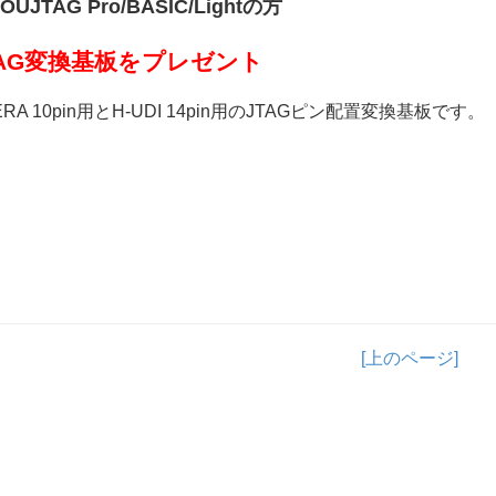
TOUJTAG Pro/BASIC/Lightの方
TAG変換基板をプレゼント
ERA 10pin用とH-UDI 14pin用のJTAGピン配置変換基板です。
[上のページ]