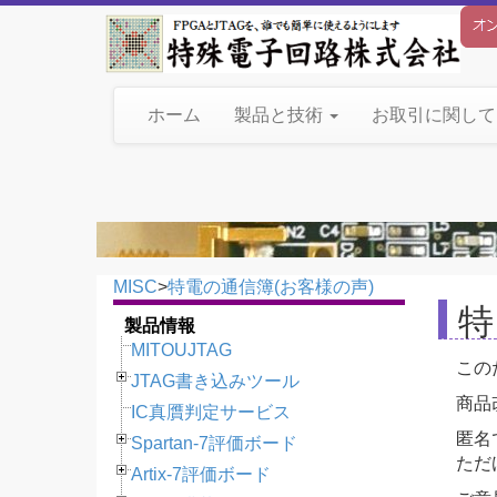
ホーム
製品と技術
お取引に関し
MISC
>
特電の通信簿(お客様の声)
特
製品情報
MITOUJTAG
この
JTAG書き込みツール
商品
IC真贋判定サービス
匿名
Spartan-7評価ボード
ただ
Artix-7評価ボード