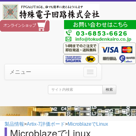
メニュー
検索
製品情報
>
Artix-7評価ボード
>
MicroblazeでLinux
MicroblazeでLinux