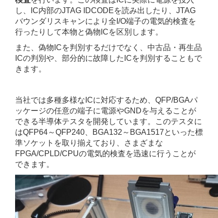
し、IC内部のJTAG IDCODEを読み出したり、JTAG
バウンダリスキャンにより全I/O端子の電気的検査を
行ったりして本物と偽物ICを区別します。
また、偽物ICを判別するだけでなく、中古品・再生品
ICの判別や、部分的に故障したICを判別することもで
きます。
当社では多種多様なICに対応するため、QFP/BGAパ
ッケージの任意の端子に電源やGNDを与えることが
できる半導体テスタを開発しています。このテスタに
はQFP64～QFP240、BGA132～BGA1517といった標
準ソケットを取り揃えており、
さまざまな
FPGA/CPLD/CPUの電気的検査を迅速に行うことが
できます。