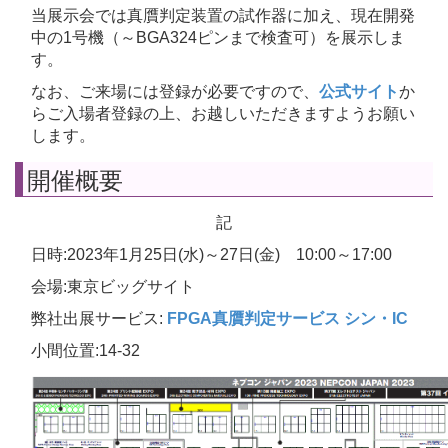
当展示会では真贋判定装置の試作器に加え、現在開発
中の1号機（～BGA324ピンまで検査可）を展示しま
す。
なお、ご来場には登録が必要ですので、
公式サイト
か
らご入場者登録の上、お越しいただきますようお願い
します。
開催概要
記
日時:2023年1月25日(水)～27日(金) 10:00～17:00
会場:東京ビッグサイト
弊社出展サービス:
FPGA真贋判定サービス
シン・IC
小間位置:14-32