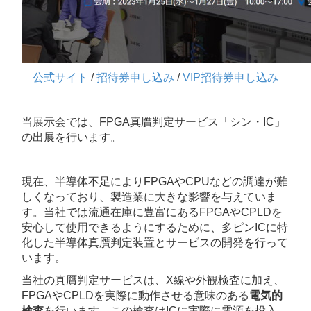
公式サイト
/
招待券申し込み
/
VIP招待券申し込み
当展示会では、FPGA真贋判定サービス「シン・IC」
の出展を行います。
現在、半導体不足によりFPGAやCPUなどの調達が難
しくなっており、製造業に大きな影響を与えていま
す。当社では流通在庫に豊富にあるFPGAやCPLDを
安心して使用できるようにするために、多ピンICに特
化した半導体真贋判定装置とサービスの開発を行って
います。
当社の真贋判定サービスは、X線や外観検査に加え、
FPGAやCPLDを実際に動作させる意味のある
電気的
検査
を行います。この検査は
ICに実際に電源を投入