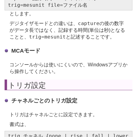
trig=mesunit file=ファイル名
とします。
capture
デジタイザモードとの違いは、
の後の数字
がデータ長ではなく、記録する時間(単位は秒)となる
trig=mesunit
ことと、
と記述することです。
MCAモード
コンソールからは使いにくいので、Windowsアプリか
ら操作してください。
トリガ設定
チャネルごとのトリガ設定
トリガはチャネルごとに設定できます。
書式は、
trig チャネル {none | rise | fall | lower