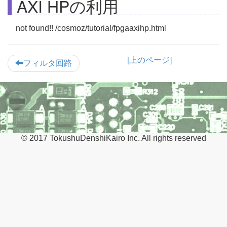
AXI HPの利用
not found!! /cosmoz/tutorial/fpgaaxihp.html
[上のページ]
フィルタ回路
© 2017 TokushuDenshiKairo Inc. All rights reserved