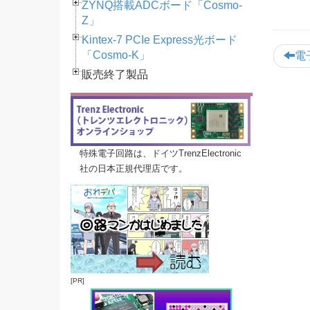
ZYNQ搭載ADCボード「Cosmo-
Z」
Kintex-7 PCIe Express光ボード
「Cosmo-K」
電
販売終了製品
特殊電子回路は、ドイツTrenzElectronic
社の日本正規代理店です。
[PR]