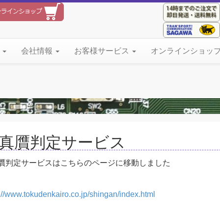
て
会社情報
お客様サービス
オンラインショッ
C真贋判定サービス
真贋判定サービスはこちらのページに移動しました
://www.tokudenkairo.co.jp/shingan/index.html