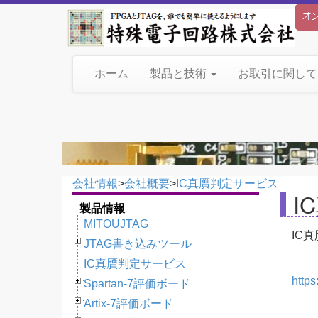
ホーム
製品と技術
お取引に関し
会社情報
>
会社概要
>
IC真贋判定サービス
I
製品情報
MITOUJTAG
IC
JTAG書き込みツール
IC真贋判定サービス
https
Spartan-7評価ボード
Artix-7評価ボード