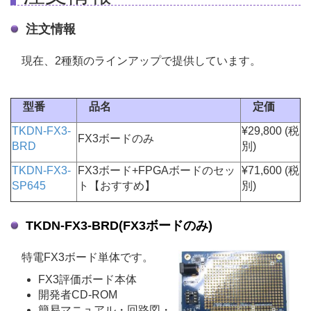
注文情報
現在、2種類のラインアップで提供しています。
型番
品名
定価
TKDN-FX3-
¥29,800 (税
FX3ボードのみ
BRD
別)
TKDN-FX3-
FX3ボード+FPGAボードのセッ
¥71,600 (税
SP645
ト【おすすめ】
別)
TKDN-FX3-BRD(FX3ボードのみ)
特電FX3ボード単体です。
FX3評価ボード本体
開発者CD-ROM
簡易マニュアル・回路図・