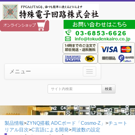
メニュー
検索
製品情報
>
ZYNQ搭載 ADCボード「Cosmo-Z」
>
チュート
リアル目次
>
C言語による開発
>
周波数の設定