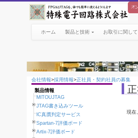
ホーム
製品と技術
お取引に関し
会社情報
>
採用情報
>
正社員・契約社員の募集
正
製品情報
MITOUJTAG
JTAG書き込みツール
現在
IC真贋判定サービス
Spartan-7評価ボード
Artix-7評価ボード