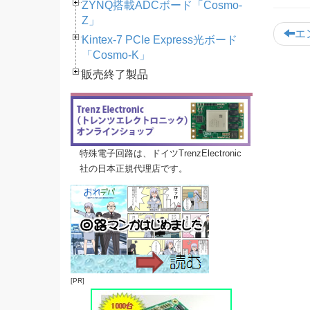
ZYNQ搭載ADCボード「Cosmo-
Z」
エ
Kintex-7 PCIe Express光ボード
「Cosmo-K」
販売終了製品
特殊電子回路は、ドイツTrenzElectronic
社の日本正規代理店です。
[PR]