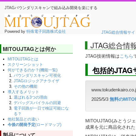
JTAGバウンダリスキャンで組み込み開発を楽にする
Powered by
特殊電子回路株式会社
JTAG総合情報サイ
JTAG総合情
MITOUJTAGとは何か
JTAG技術情報は
こちら
MITOUJTAGとは
スクリーンショット
包括的JTA
何ができるのか？(機能一覧)
バウンダリスキャン可視化
JTAGロジックアナライザ
その他の機能
www.tokudenkai
導入するメリット
選ばれる3つの理由
2025/5/3
無料のMITO
デバッグスパイラルの回避
電子回路が一日で検証可能にな
る？
他社製品との違い
MITOUJTAG(みとう
今後の開発予定
(ロードマップ)
成果を元に商品化された
製品について