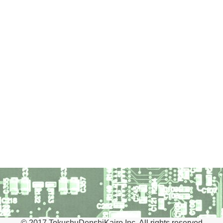
© 2017 TokushuDenshiKairo Inc. All rights reserved