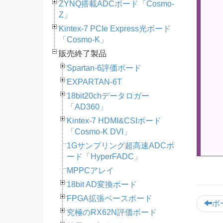
ZYNQ搭載ADCボード「Cosmo-
Z」
Kintex-7 PCIe Express光ボード
「Cosmo-K」
販売終了製品
Spartan-6評価ボード
EXPARTAN-6T
18bit20chデータロガー
「AD360」
Kintex-7 HDMI&CSIボード
「Cosmo-K DVI」
1Gサンプリング超高速ADCボ
ード「HyperFADC」
MPPCアレイ
18bit AD変換ボード
FPGA拡張ベースボード
ボ
究極のRX62N評価ボード