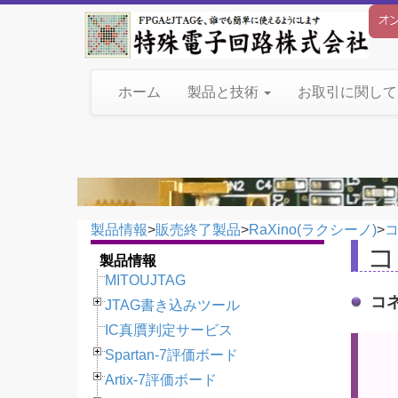
ホーム
製品と技術
お取引に関し
製品情報
>
販売終了製品
>
RaXino(ラクシーノ)
>
コ
製品情報
MITOUJTAG
コ
JTAG書き込みツール
IC真贋判定サービス
Spartan-7評価ボード
Artix-7評価ボード